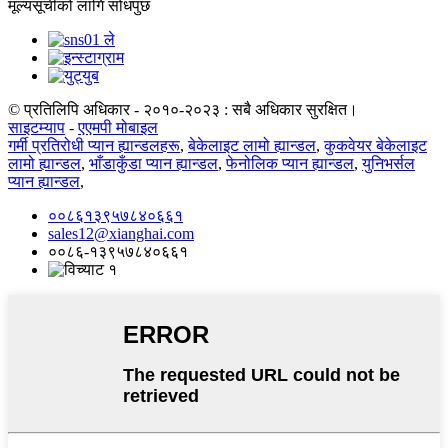
मूल्यसूचीको लागि सोधपुछ
© प्रतिलिपि अधिकार - २०१०-२०२३ : सबै अधिकार सुरक्षित।
साइटम्याप
-
एएमपी मोबाइल
गर्मी प्रतिरोधी प्यान ह्यान्डलहरू
,
बेकेलाइट लामो ह्यान्डल
,
कुकवेयर बेकेलाइट
लामो ह्यान्डल
,
भाँडाकुँडा प्यान ह्यान्डल
,
फेनोलिक प्यान ह्यान्डल
,
युनिभर्सल
प्यान ह्यान्डल
,
००८६१३९५७८४०६६१
sales12@xianghai.com
००८६-१३९५७८४०६६१