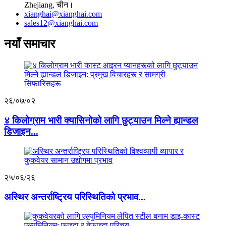
Zhejiang, चीन।
xianghai@xianghai.com
sales12@xianghai.com
नयाँ समाचार
२६/०७/०२
४ किलोग्राम भारी क्यासिनोको लागि छुट्याउन मिल्ने ह्यान्डल
डिजाइन...
२५/०६/२६
अस्थिर अन्तर्राष्ट्रिय परिस्थितिको प्रभाव...