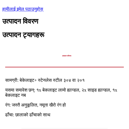
हामीलाई इमेल पठाउनुहोस्
उत्पादन विवरण
उत्पादन ट्यागहरू
उत्पादन परिचय
सामग्री: बेकेलाइट+ स्टेनलेस स्टील ३०४ वा २०१
यसमा समावेश छन्: १x बेकलाइट लामो ह्यान्डल, २x साइड ह्यान्डल, १x
बेकलाइट नब
रंग: जस्तै अनुकूलित, नमूना खैरो रंग हो
ढाँचा: छालाको ढाँचाको साथ