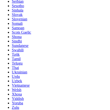
Serbian
Sesotho
Sinhala
Slovak
Slovenian
Somali
Samoan
Scots Gaelic
Shona
Sindhi
Sundanese
Swahili
Tajik
Tamil
Telugu
Thai
Ukrainian
Urdu
Uzbek
Vietnamese
Welsh
Xhosa
Yiddish
Yoruba
Zulu