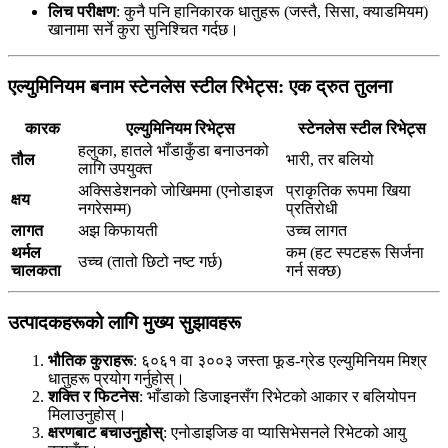
लिच परीक्षण
: कुनै पनि हानिकारक धातुहरू (जस्तै, सिसा, क्याडमियम)
खानामा सर्ने कुरा सुनिश्चित गर्दछ।
एल्युमिनियम बनाम स्टेनलेस स्टील रिभेट्स: एक द्रुत तुलना
कारक
एल्युमिनियम रिभेट्स
स्टेनलेस स्टील रिभेट्स
हलुका, हातले भाँडाकुँडा बनाउनको
तौल
भारी, तर बलियो
लागि उपयुक्त
अक्सिडेशनको जोखिममा (एनोडाइज
प्राकृतिक रूपमा खिया
क्षय
नगरेसम्म)
प्रतिरोधी
लागत
अझ किफायती
उच्च लागत
थर्मल
कम (हट स्पटहरू सिर्जना
उच्च (तातो छिटो नष्ट गर्छ)
चालकता
गर्न सक्छ)
उत्पादकहरूको लागि मुख्य सुझावहरू
भौतिक कुराहरू
: ६०६१ वा ३००३ जस्ता फूड-ग्रेड एल्युमिनियम मिश्र
धातुहरू प्रयोग गर्नुहोस्।
शक्ति र फिटनेस
: भाँडाको डिजाइनसँग रिभेटको आकार र बलियोपन
मिलाउनुहोस्।
क्षरणबाट बचाउनुहोस्
: एनोडाइजिङ वा प्यासिभेसनले रिभेटको आयु