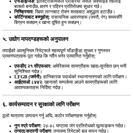
एनोडाइजिङ
: इलेक्ट्रोकेमिकल प्रक्रिया जसले अक्साइड तहलाई
बाक्लो बनाउँछ, क्षरण र पहिरन प्रतिरोधमा सुधार गर्छ।
निष्क्रियता
: खिया लाग्नबाट रोक्न सतहबाट अशुद्धता हटाउँछ।
कोटिंग्सबाट बच्नुहोस्
: रासायनिक आवरणहरू (जस्तै, रंग) समयसँगै
बिग्रन सक्छन् र खाना दूषित हुन सक्छन्।
५. उद्योग मापदण्डहरूको अनुपालन
तपाईंको आल्मुनियम रिभेट्सले महत्वपूर्ण भाँडाकुँडा सुरक्षा र गुणस्तर
प्रमाणपत्रहरू पूरा गर्दछ कि गर्दैन भनेर प्रमाणित गर्नुहोस्:
एफडीए २१ सीएफआर
: अमेरिकामा सामग्रीहरू खाद्य-सुरक्षित छन् भनी
सुनिश्चित गर्दछ।
LFGB (जर्मनी)
: हानिकारक पदार्थको स्थानान्तरणको लागि परीक्षण।
आईएसओ ८४४२
: खानाको सम्पर्कमा आउने सामग्रीहरूको लागि
आवश्यकताहरू निर्दिष्ट गर्दछ।
६. कार्यसम्पादन र सुरक्षाको लागि परीक्षण
ठूलो मात्रामा उत्पादन गर्नु अघि, कठोर परीक्षणहरू गर्नुहोस्:
नुन स्प्रे परीक्षण
: २४-४८ घण्टामा जंग प्रतिरोधको मूल्याङ्कन गर्दछ।
तन्यता/कतरनी परीक्षण
: तनावमा रिभेटको बल मापन गर्दछ।