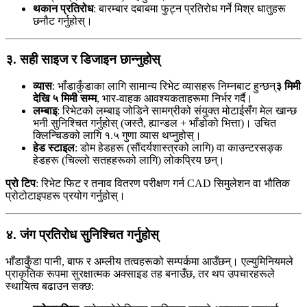
थकान प्रतिरोध
: बारम्बार दबाबमा फुट्न प्रतिरोध गर्ने मिश्र धातुहरू
छनौट गर्नुहोस्।
३. सही साइज र डिजाइन छान्नुहोस्
व्यास
: भाँडाकुँडाका लागि सामान्य रिभेट व्यासहरू निम्नबाट हुन्छन्
३ मिमी
देखि ५ मिमी सम्म
, भार-वाहक आवश्यकताहरूमा निर्भर गर्दै।
लम्बाइ
: रिभेटको लम्बाइ जोडिने सामग्रीको संयुक्त मोटाईसँग मेल खान्छ
भनी सुनिश्चित गर्नुहोस् (जस्तै, ह्यान्डल + भाँडोको भित्ता)। उचित
क्लिन्चिङको लागि १.५ गुणा व्यास थप्नुहोस्।
हेड स्टाइल
: डोम हेडहरू (सौंदर्यशास्त्रको लागि) वा काउन्टरसङ्क
हेडहरू (चिल्लो सतहहरूको लागि) लोकप्रिय छन्।
प्रो टिप
: रिभेट फिट र तनाव वितरण परीक्षण गर्न CAD सिमुलेशन वा भौतिक
प्रोटोटाइपहरू प्रयोग गर्नुहोस्।
४. जंग प्रतिरोध सुनिश्चित गर्नुहोस्
भाँडाकुँडा पानी, बाफ र अम्लीय तत्वहरूको सम्पर्कमा आउँछन्। एल्युमिनियमले
प्राकृतिक रूपमा सुरक्षात्मक अक्साइड तह बनाउँछ, तर थप उपचारहरूले
स्थायित्व बढाउन सक्छ: