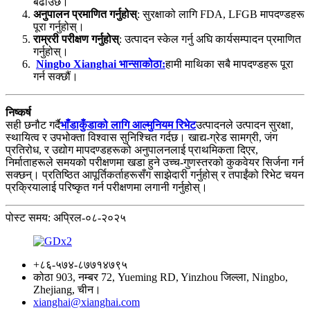
बढाउँछ।
अनुपालन प्रमाणित गर्नुहोस्
: सुरक्षाको लागि FDA, LFGB मापदण्डहरू
पूरा गर्नुहोस्।
राम्ररी परीक्षण गर्नुहोस्
: उत्पादन स्केल गर्नु अघि कार्यसम्पादन प्रमाणित
गर्नुहोस्।
Ningbo Xianghai भान्साकोठा:
हामी माथिका सबै मापदण्डहरू पूरा
गर्न सक्छौं।
निष्कर्ष
सही छनौट गर्दै
भाँडाकुँडाको लागि आल्मुनियम रिभेट
उत्पादनले उत्पादन सुरक्षा,
स्थायित्व र उपभोक्ता विश्वास सुनिश्चित गर्दछ। खाद्य-ग्रेड सामग्री, जंग
प्रतिरोध, र उद्योग मापदण्डहरूको अनुपालनलाई प्राथमिकता दिएर,
निर्माताहरूले समयको परीक्षणमा खडा हुने उच्च-गुणस्तरको कुकवेयर सिर्जना गर्न
सक्छन्। प्रतिष्ठित आपूर्तिकर्ताहरूसँग साझेदारी गर्नुहोस् र तपाईंको रिभेट चयन
प्रक्रियालाई परिष्कृत गर्न परीक्षणमा लगानी गर्नुहोस्।
पोस्ट समय: अप्रिल-०८-२०२५
+८६-५७४-८७७१४७९५
कोठा 903, नम्बर 72, Yueming RD, Yinzhou जिल्ला, Ningbo,
Zhejiang, चीन।
xianghai@xianghai.com