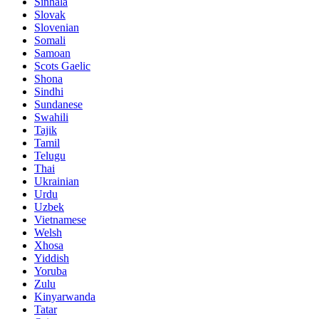
Sinhala
Slovak
Slovenian
Somali
Samoan
Scots Gaelic
Shona
Sindhi
Sundanese
Swahili
Tajik
Tamil
Telugu
Thai
Ukrainian
Urdu
Uzbek
Vietnamese
Welsh
Xhosa
Yiddish
Yoruba
Zulu
Kinyarwanda
Tatar