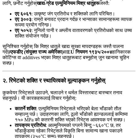
लागि, छनौट गर्नुहोस्
खाद्य-ग्रेड एल्युमिनियम मिश्र धातुहरू
जस्तै:
एए ६०६१
: उत्कृष्ट जंग प्रतिरोध र शक्तिको लागि परिचित।
एए ३००३
: राम्रो बनावट प्रदान गर्दछ र भान्साका सामानहरूमा व्यापक
रूपमा प्रयोग गरिन्छ।
एए ५०५२
: नुनिलो पानी र अम्लीय वातावरणको प्रतिरोधको साथ उच्च
शक्ति संयोजन गर्दछ।
सुनिश्चित गर्नुहोस् कि मिश्र धातुले खाद्य सुरक्षा मापदण्डहरू जस्तै पालना
गर्दछ
एफडीए (संयुक्त राज्य अमेरिका)
वा
EU नियमन १९३५/२००४
हानिकारक
कोटिंग्स वा additives भएका मिश्र धातुहरूबाट बच्नुहोस् जुन खानामा चुहिन
सक्छ।
२. रिभेटको शक्ति र स्थायित्वको मूल्याङ्कन गर्नुहोस्
कुकवेयर रिभेट्सले उठाउने, चलाउने र थर्मल विस्तारबाट बारम्बार तनाव
सहनुपर्छ। यी कारकहरूलाई विचार गर्नुहोस्:
कातर्ने शक्ति
: एल्युमिनियम रिभेट्सले भरिएको बेला भाँडाको तौल
सम्हाल्नु पर्छ। उदाहरणका लागि, ठूलो भाँडोको ह्यान्डललाई कम्तिमा
१५० MPa को कतरनी शक्ति भएको रिभेट्स आवश्यक पर्न सक्छ।
तापक्रम प्रतिरोध
: आल्मुनियमको पग्लने बिन्दु ~६६०°C छ, तर
भाँडाकुँडामा रहेका रिभेट्सले विकृति बिना सामान्य खाना पकाउने
तापक्रम (२५०°C सम्म) सहनुपर्छ।