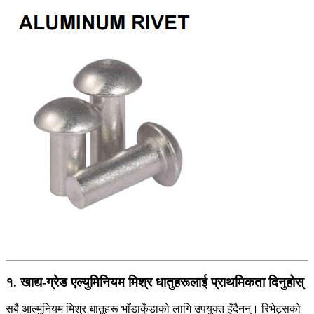
१. खाद्य-ग्रेड एल्युमिनियम मिश्र धातुहरूलाई प्राथमिकता दिनुहोस्
सबै आल्मुनियम मिश्र धातुहरू भाँडाकुँडाको लागि उपयुक्त हुँदैनन्। रिभेट्सको